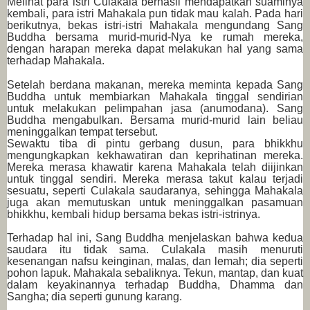
Melihat para istri Culakala berhasil mendapatkan suaminya
kembali, para istri Mahakala pun tidak mau kalah. Pada hari
berikutnya, bekas istri-istri Mahakala mengundang Sang
Buddha bersama murid-murid-Nya ke rumah mereka,
dengan harapan mereka dapat melakukan hal yang sama
terhadap Mahakala.
Setelah berdana makanan, mereka meminta kepada Sang
Buddha untuk membiarkan Mahakala tinggal sendirian
untuk melakukan pelimpahan jasa (anumodana). Sang
Buddha mengabulkan. Bersama murid-murid lain beliau
meninggalkan tempat tersebut.
Sewaktu tiba di pintu gerbang dusun, para bhikkhu
mengungkapkan kekhawatiran dan keprihatinan mereka.
Mereka merasa khawatir karena Mahakala telah diijinkan
untuk tinggal sendiri. Mereka merasa takut kalau terjadi
sesuatu, seperti Culakala saudaranya, sehingga Mahakala
juga akan memutuskan untuk meninggalkan pasamuan
bhikkhu, kembali hidup bersama bekas istri-istrinya.
Terhadap hal ini, Sang Buddha menjelaskan bahwa kedua
saudara itu tidak sama. Culakala masih menuruti
kesenangan nafsu keinginan, malas, dan lemah; dia seperti
pohon lapuk. Mahakala sebaliknya. Tekun, mantap, dan kuat
dalam keyakinannya terhadap Buddha, Dhamma dan
Sangha; dia seperti gunung karang.