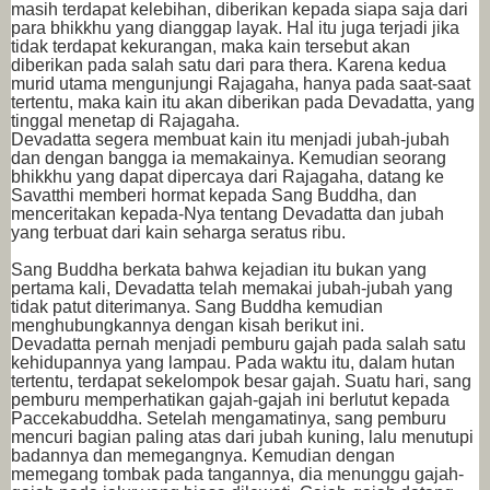
masih terdapat kelebihan, diberikan kepada siapa saja dari
para bhikkhu yang dianggap layak. Hal itu juga terjadi jika
tidak terdapat kekurangan, maka kain tersebut akan
diberikan pada salah satu dari para thera. Karena kedua
murid utama mengunjungi Rajagaha, hanya pada saat-saat
tertentu, maka kain itu akan diberikan pada Devadatta, yang
tinggal menetap di Rajagaha.
Devadatta segera membuat kain itu menjadi jubah-jubah
dan dengan bangga ia memakainya. Kemudian seorang
bhikkhu yang dapat dipercaya dari Rajagaha, datang ke
Savatthi memberi hormat kepada Sang Buddha, dan
menceritakan kepada-Nya tentang Devadatta dan jubah
yang terbuat dari kain seharga seratus ribu.
Sang Buddha berkata bahwa kejadian itu bukan yang
pertama kali, Devadatta telah memakai jubah-jubah yang
tidak patut diterimanya. Sang Buddha kemudian
menghubungkannya dengan kisah berikut ini.
Devadatta pernah menjadi pemburu gajah pada salah satu
kehidupannya yang lampau. Pada waktu itu, dalam hutan
tertentu, terdapat sekelompok besar gajah. Suatu hari, sang
pemburu memperhatikan gajah-gajah ini berlutut kepada
Paccekabuddha. Setelah mengamatinya, sang pemburu
mencuri bagian paling atas dari jubah kuning, lalu menutupi
badannya dan memegangnya. Kemudian dengan
memegang tombak pada tangannya, dia menunggu gajah-