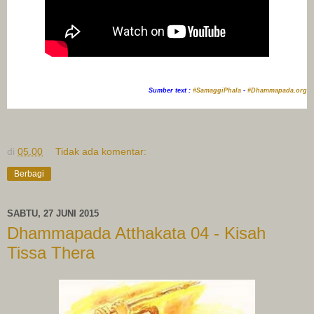
Sumber text :
#SamaggiPhala
-
#Dhammapada.org
di
05.00
Tidak ada komentar:
Berbagi
SABTU, 27 JUNI 2015
Dhammapada Atthakata 04 - Kisah
Tissa Thera