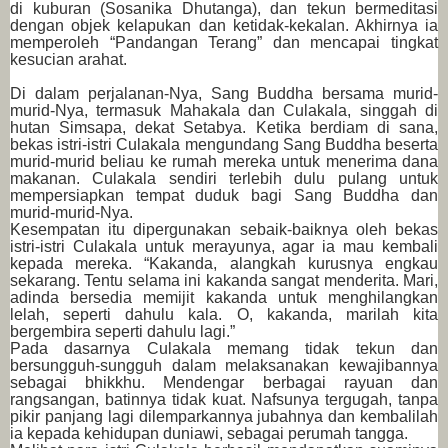
di kuburan (Sosanika Dhutanga), dan tekun bermeditasi
dengan objek kelapukan dan ketidak-kekalan. Akhirnya ia
memperoleh “Pandangan Terang” dan mencapai tingkat
kesucian arahat.
Di dalam perjalanan-Nya, Sang Buddha bersama murid-
murid-Nya, termasuk Mahakala dan Culakala, singgah di
hutan Simsapa, dekat Setabya. Ketika berdiam di sana,
bekas istri-istri Culakala mengundang Sang Buddha beserta
murid-murid beliau ke rumah mereka untuk menerima dana
makanan. Culakala sendiri terlebih dulu pulang untuk
mempersiapkan tempat duduk bagi Sang Buddha dan
murid-murid-Nya.
Kesempatan itu dipergunakan sebaik-baiknya oleh bekas
istri-istri Culakala untuk merayunya, agar ia mau kembali
kepada mereka. “Kakanda, alangkah kurusnya engkau
sekarang. Tentu selama ini kakanda sangat menderita. Mari,
adinda bersedia memijit kakanda untuk menghilangkan
lelah, seperti dahulu kala. O, kakanda, marilah kita
bergembira seperti dahulu lagi.”
Pada dasarnya Culakala memang tidak tekun dan
bersungguh-sungguh dalam melaksanakan kewajibannya
sebagai bhikkhu. Mendengar berbagai rayuan dan
rangsangan, batinnya tidak kuat. Nafsunya tergugah, tanpa
pikir panjang lagi dilemparkannya jubahnya dan kembalilah
ia kepada kehidupan duniawi, sebagai perumah tangga.