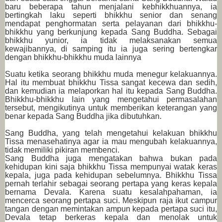
baru beberapa tahun menjalani kebhikkhuannya, ia
bertingkah laku seperti bhikkhu senior dan senang
mendapat penghormatan serta pelayanan dari bhikkhu-
bhikkhu yang berkunjung kepada Sang Buddha. Sebagai
bhikkhu yunior, ia tidak melaksanakan semua
kewajibannya, di samping itu ia juga sering bertengkar
dengan bhikkhu-bhikkhu muda lainnya
Suatu ketika seorang bhikkhu muda menegur kelakuannya.
Hal itu membuat bhikkhu Tissa sangat kecewa dan sedih,
dan kemudian ia melaporkan hal itu kepada Sang Buddha.
Bhikkhu-bhikkhu lain yang mengetahui permasalahan
tersebut, mengikutinya untuk memberikan keterangan yang
benar kepada Sang Buddha jika dibutuhkan.
Sang Buddha, yang telah mengetahui kelakuan bhikkhu
Tissa menasehatinya agar ia mau mengubah kelakuannya,
tidak memiliki pikiran membenci.
Sang Buddha juga mengatakan bahwa bukan pada
kehidupan kini saja bhikkhu Tissa mempunyai watak keras
kepala, juga pada kehidupan sebelumnya. Bhikkhu Tissa
pernah terlahir sebagai seorang pertapa yang keras kepala
bernama Devala. Karena suatu kesalahpahaman, ia
mencerca seorang pertapa suci. Meskipun raja ikut campur
tangan dengan memintakan ampun kepada pertapa suci itu,
Devala tetap berkeras kepala dan menolak untuk