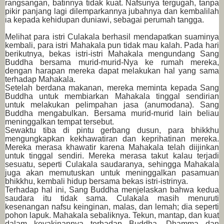
rangsangan, batinnya tidak kuat. Nafsunya tergugah, tanpa
pikir panjang lagi dilemparkannya jubahnya dan kembalilah
ia kepada kehidupan duniawi, sebagai perumah tangga.
Melihat para istri Culakala berhasil mendapatkan suaminya
kembali, para istri Mahakala pun tidak mau kalah. Pada hari
berikutnya, bekas istri-istri Mahakala mengundang Sang
Buddha bersama murid-murid-Nya ke rumah mereka,
dengan harapan mereka dapat melakukan hal yang sama
terhadap Mahakala.
Setelah berdana makanan, mereka meminta kepada Sang
Buddha untuk membiarkan Mahakala tinggal sendirian
untuk melakukan pelimpahan jasa (anumodana). Sang
Buddha mengabulkan. Bersama murid-murid lain beliau
meninggalkan tempat tersebut.
Sewaktu tiba di pintu gerbang dusun, para bhikkhu
mengungkapkan kekhawatiran dan keprihatinan mereka.
Mereka merasa khawatir karena Mahakala telah diijinkan
untuk tinggal sendiri. Mereka merasa takut kalau terjadi
sesuatu, seperti Culakala saudaranya, sehingga Mahakala
juga akan memutuskan untuk meninggalkan pasamuan
bhikkhu, kembali hidup bersama bekas istri-istrinya.
Terhadap hal ini, Sang Buddha menjelaskan bahwa kedua
saudara itu tidak sama. Culakala masih menuruti
kesenangan nafsu keinginan, malas, dan lemah; dia seperti
pohon lapuk. Mahakala sebaliknya. Tekun, mantap, dan kuat
dalam keyakinannya terhadap Buddha, Dhamma dan