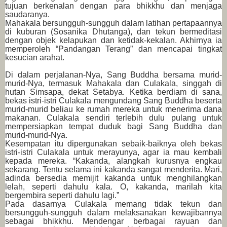
tujuan berkenalan dengan para bhikkhu dan menjaga
saudaranya.
Mahakala bersungguh-sungguh dalam latihan pertapaannya
di kuburan (Sosanika Dhutanga), dan tekun bermeditasi
dengan objek kelapukan dan ketidak-kekalan. Akhirnya ia
memperoleh “Pandangan Terang” dan mencapai tingkat
kesucian arahat.
Di dalam perjalanan-Nya, Sang Buddha bersama murid-
murid-Nya, termasuk Mahakala dan Culakala, singgah di
hutan Simsapa, dekat Setabya. Ketika berdiam di sana,
bekas istri-istri Culakala mengundang Sang Buddha beserta
murid-murid beliau ke rumah mereka untuk menerima dana
makanan. Culakala sendiri terlebih dulu pulang untuk
mempersiapkan tempat duduk bagi Sang Buddha dan
murid-murid-Nya.
Kesempatan itu dipergunakan sebaik-baiknya oleh bekas
istri-istri Culakala untuk merayunya, agar ia mau kembali
kepada mereka. “Kakanda, alangkah kurusnya engkau
sekarang. Tentu selama ini kakanda sangat menderita. Mari,
adinda bersedia memijit kakanda untuk menghilangkan
lelah, seperti dahulu kala. O, kakanda, marilah kita
bergembira seperti dahulu lagi.”
Pada dasarnya Culakala memang tidak tekun dan
bersungguh-sungguh dalam melaksanakan kewajibannya
sebagai bhikkhu. Mendengar berbagai rayuan dan