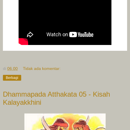
di
06.00
Tidak ada komentar:
Berbagi
Dhammapada Atthakata 05 - Kisah
Kalayakkhini