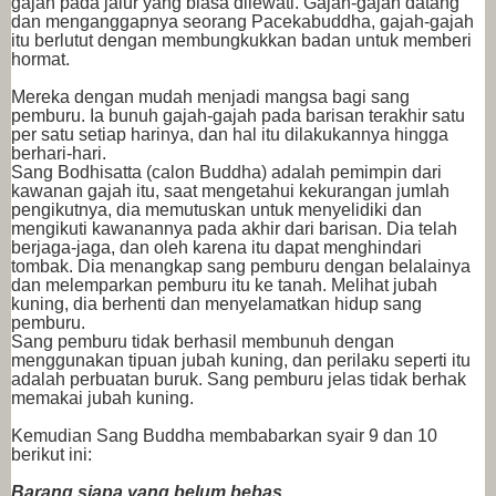
gajah pada jalur yang biasa dilewati. Gajah-gajah datang
dan menganggapnya seorang Pacekabuddha, gajah-gajah
itu berlutut dengan membungkukkan badan untuk memberi
hormat.
Mereka dengan mudah menjadi mangsa bagi sang
pemburu. Ia bunuh gajah-gajah pada barisan terakhir satu
per satu setiap harinya, dan hal itu dilakukannya hingga
berhari-hari.
Sang Bodhisatta (calon Buddha) adalah pemimpin dari
kawanan gajah itu, saat mengetahui kekurangan jumlah
pengikutnya, dia memutuskan untuk menyelidiki dan
mengikuti kawanannya pada akhir dari barisan. Dia telah
berjaga-jaga, dan oleh karena itu dapat menghindari
tombak. Dia menangkap sang pemburu dengan belalainya
dan melemparkan pemburu itu ke tanah. Melihat jubah
kuning, dia berhenti dan menyelamatkan hidup sang
pemburu.
Sang pemburu tidak berhasil membunuh dengan
menggunakan tipuan jubah kuning, dan perilaku seperti itu
adalah perbuatan buruk. Sang pemburu jelas tidak berhak
memakai jubah kuning.
Kemudian Sang Buddha membabarkan syair 9 dan 10
berikut ini:
Barang siapa yang belum bebas,