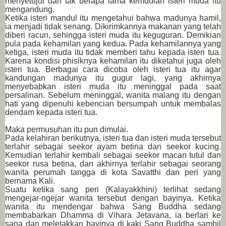
menyetujui dan tak berapa lama kemudian isteri muda itu
mengandung.
Ketika isteri mandul itu mengetahui bahwa madunya hamil,
ia menjadi tidak senang. Dikirimkannya makanan yang telah
diberi racun, sehingga isteri muda itu keguguran. Demikian
pula pada kehamilan yang kedua. Pada kehamilannya yang
ketiga, isteri muda itu tidak memberi tahu kepada isteri tua.
Karena kondisi phisiknya kehamilan itu diketahui juga oleh
isteri tua. Berbagai cara dicoba oleh isteri tua itu agar
kandungan madunya itu gugur lagi, yang akhirnya
menyebabkan isteri muda itu meninggal pada saat
persalinan. Sebelum meninggal, wanita malang itu dengan
hati yang dipenuhi kebencian bersumpah untuk membalas
dendam kepada isteri tua.
Maka permusuhan itu pun dimulai.
Pada kelahiran berikutnya, isteri tua dan isteri muda tersebut
terlahir sebagai seekor ayam betina dan seekor kucing.
Kemudian terlahir kembali sebagai seekor macan tutul dan
seekor rusa betina, dan akhirnya terlahir sebagai seorang
wanita perumah tangga di kota Savatthi dan peri yang
bernama Kali.
Suatu ketika sang peri (Kalayakkhini) terlihat sedang
mengejar-ngejar wanita tersebut dengan bayinya. Ketika
wanita itu mendengar bahwa Sang Buddha sedang
membabarkan Dhamma di Vihara Jetavana, ia berlari ke
sana dan meletakkan bayinya di kaki Sang Buddha sambil