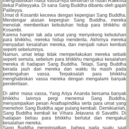
menghabiskan masa vassa-Nya sendirian di hutan Rakkhita
dekat Palileyyaka. Di sana Sang Buddha dibantu oleh gajah
Palileyya.
Umat di Kosambi kecewa dengan kepergian Sang Buddha.
Mendengar alasan kepergian Sang Buddha, mereka
menolak memberikan kebutuhan hidup para bhikkhu di
Kosambi.
Karena hampir tak ada umat yang menyokong kebutuhan
para bhikkhu, mereka hidup menderita. Akhirnya mereka
menyadari kesalahan mereka, dan menjadi rukun kembali
seperti sebelumnya.
Namun, umat tetap tidak memperlakukan mereka sebaik
seperti semula, sebelum para bhikkhu mengakui kesalahan
mereka di hadapan Sang Buddha. Tetapi, Sang Buddha
berada jauh dari mereka dan waktu itu masih pada
pertengahan vassa. Terpaksalah para bhikkhu
menghabiskan vassa mereka dengan mengalami banyak
penderitaan.
Di akhir masa vassa, Yang Ariya Ananda bersama banyak
bhikkhu lainnya pergi menemui Sang Buddha,
menyampaikan pesan Anathapindika serta para umat yang
memohon Sang Buddha agar pulang kembali. Demikianlah,
Sang Buddha kembali ke Vihara Jetavana di Savatthi. Di
hadapan beliau para bhikkhu berlutut dan mengakui
kesalahan mereka.
Sang Buddha mengingatkan, bahwa pada suatu saat