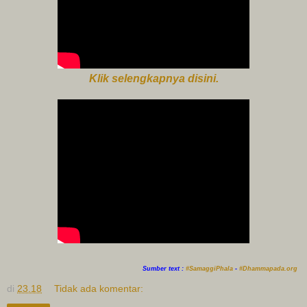
Klik selengkapnya disini.
Sumber text :
#SamaggiPhala
-
#Dhammapada.org
di
23.18
Tidak ada komentar: