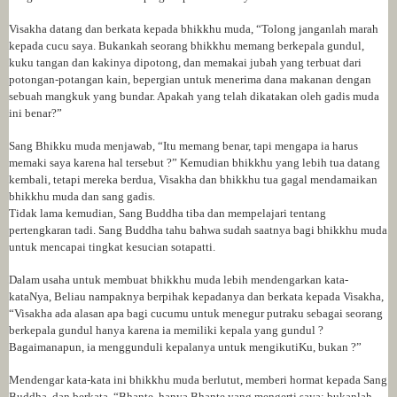
Visakha datang dan berkata kepada bhikkhu muda, “Tolong janganlah marah
kepada cucu saya. Bukankah seorang bhikkhu memang berkepala gundul,
kuku tangan dan kakinya dipotong, dan memakai jubah yang terbuat dari
potongan-potangan kain, bepergian untuk menerima dana makanan dengan
sebuah mangkuk yang bundar. Apakah yang telah dikatakan oleh gadis muda
ini benar?”
Sang Bhikku muda menjawab, “Itu memang benar, tapi mengapa ia harus
memaki saya karena hal tersebut ?” Kemudian bhikkhu yang lebih tua datang
kembali, tetapi mereka berdua, Visakha dan bhikkhu tua gagal mendamaikan
bhikkhu muda dan sang gadis.
Tidak lama kemudian, Sang Buddha tiba dan mempelajari tentang
pertengkaran tadi. Sang Buddha tahu bahwa sudah saatnya bagi bhikkhu muda
untuk mencapai tingkat kesucian sotapatti.
Dalam usaha untuk membuat bhikkhu muda lebih mendengarkan kata-
kataNya, Beliau nampaknya berpihak kepadanya dan berkata kepada Visakha,
“Visakha ada alasan apa bagi cucumu untuk menegur putraku sebagai seorang
berkepala gundul hanya karena ia memiliki kepala yang gundul ?
Bagaimanapun, ia menggunduli kepalanya untuk mengikutiKu, bukan ?”
Mendengar kata-kata ini bhikkhu muda berlutut, memberi hormat kepada Sang
Buddha, dan berkata, “Bhante, hanya Bhante yang mengerti saya; bukanlah