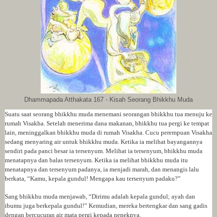
Dhammapada Atthakata 167 - Kisah Seorang Bhikkhu Muda
Suatu saat seorang bhikkhu muda menemani seorangan bhikkhu tua menuju ke
rumah Visakha. Setelah menerima dana makanan, bhikkhu tua pergi ke tempat
lain, meninggalkan bhikkhu muda di rumah Visakha. Cucu perempuan Visakha
sedang menyaring air untuk bhikkhu muda. Ketika ia melihat bayangannya
sendiri pada panci besar ia tersenyum. Melihat ia tersenyum, bhikkhu muda
menatapnya dan balas tersenyum. Ketika ia melihat bhikkhu muda itu
menatapnya dan tersenyum padanya, ia menjadi marah, dan menangis lalu
berkata, “Kamu, kepala gundul! Mengapa kau tersenyum padaku?”
Sang bhikkhu muda menjawab, “Dirimu adalah kepala gundul; ayah dan
ibumu juga berkepala gundul!” Kemudian, mereka bertengkar dan sang gadis
dengan bercucuran air mata pergi kepada neneknya.