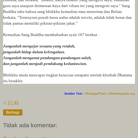
guru saya ataupun dermawan kaya dari vihara ini yang mengerti saya.” Sang
Buddha tahu bahwa sang bhikkhu kemudian mau menerima dan Beliau
berkata, “Tersenyum penuh hawa nafsu adalah tercela, adalah tidak benar dan
tidak pantas memiliki pikiran-pikiran jahat.”
Kemudian Sang Buddha membabarkan syair 167 berikut :
Janganlah mengejar sesuatu yang rendah,
janganlah hidup dalam kelengahan.
Janganlah menganut pandangan-pandangan salah,
dan janganlah menjadi pendukung keduniawian.
Bhikkhu muda mencapai tingkat kesucian sotapatti setelah khotbah Dhamma
itu berakhir.
Sumber Text :
#SamaggiPhala
-
#Dhammapada.org
di
17.45
Berbagi
Tidak ada komentar: