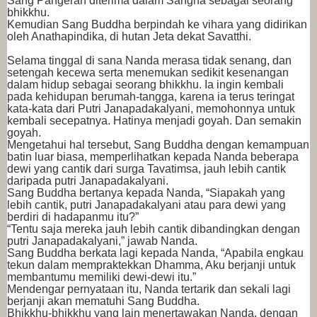
Sang Pangeran diterima dalam Sangha sebagai seorang
bhikkhu.
Kemudian Sang Buddha berpindah ke vihara yang didirikan
oleh Anathapindika, di hutan Jeta dekat Savatthi.
Selama tinggal di sana Nanda merasa tidak senang, dan
setengah kecewa serta menemukan sedikit kesenangan
dalam hidup sebagai seorang bhikkhu. Ia ingin kembali
pada kehidupan berumah-tangga, karena ia terus teringat
kata-kata dari Putri Janapadakalyani, memohonnya untuk
kembali secepatnya. Hatinya menjadi goyah. Dan semakin
goyah.
Mengetahui hal tersebut, Sang Buddha dengan kemampuan
batin luar biasa, memperlihatkan kepada Nanda beberapa
dewi yang cantik dari surga Tavatimsa, jauh lebih cantik
daripada putri Janapadakalyani.
Sang Buddha bertanya kepada Nanda, “Siapakah yang
lebih cantik, putri Janapadakalyani atau para dewi yang
berdiri di hadapanmu itu?”
“Tentu saja mereka jauh lebih cantik dibandingkan dengan
putri Janapadakalyani,” jawab Nanda.
Sang Buddha berkata lagi kepada Nanda, “Apabila engkau
tekun dalam mempraktekkan Dhamma, Aku berjanji untuk
membantumu memiliki dewi-dewi itu.”
Mendengar pernyataan itu, Nanda tertarik dan sekali lagi
berjanji akan mematuhi Sang Buddha.
Bhikkhu-bhikkhu yang lain menertawakan Nanda, dengan