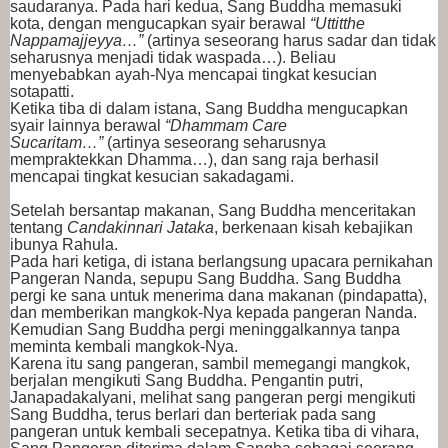
saudaranya. Pada hari kedua, Sang Buddha memasuki
kota, dengan mengucapkan syair berawal
“Uttitthe
Nappamajjeyya…”
(artinya seseorang harus sadar dan tidak
seharusnya menjadi tidak waspada…). Beliau
menyebabkan ayah-Nya mencapai tingkat kesucian
sotapatti.
Ketika tiba di dalam istana, Sang Buddha mengucapkan
syair lainnya berawal
“Dhammam Care
Sucaritam…”
(artinya seseorang seharusnya
mempraktekkan Dhamma…), dan sang raja berhasil
mencapai tingkat kesucian sakadagami.
Setelah bersantap makanan, Sang Buddha menceritakan
tentang
Candakinnari Jataka
, berkenaan kisah kebajikan
ibunya Rahula.
Pada hari ketiga, di istana berlangsung upacara pernikahan
Pangeran Nanda, sepupu Sang Buddha. Sang Buddha
pergi ke sana untuk menerima dana makanan (pindapatta),
dan memberikan mangkok-Nya kepada pangeran Nanda.
Kemudian Sang Buddha pergi meninggalkannya tanpa
meminta kembali mangkok-Nya.
Karena itu sang pangeran, sambil memegangi mangkok,
berjalan mengikuti Sang Buddha. Pengantin putri,
Janapadakalyani, melihat sang pangeran pergi mengikuti
Sang Buddha, terus berlari dan berteriak pada sang
pangeran untuk kembali secepatnya. Ketika tiba di vihara,